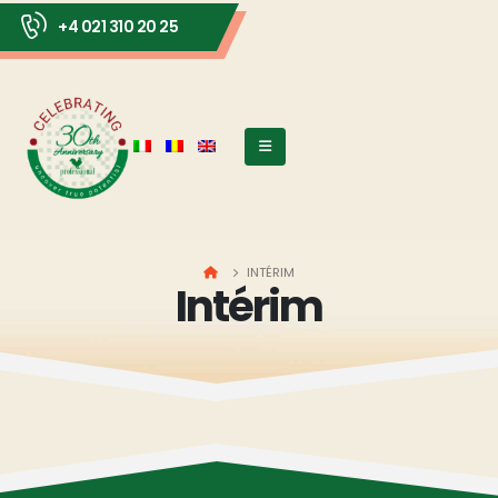
+4 021 310 20 25
HOME
INTÉRIM
Intérim